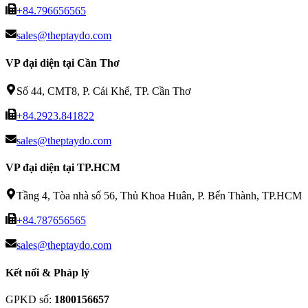
+84.796656565
sales@theptaydo.com
VP đại diện tại Cần Thơ
Số 44, CMT8, P. Cái Khế, TP. Cần Thơ
+84.2923.841822
sales@theptaydo.com
VP đại diện tại TP.HCM
Tầng 4, Tòa nhà số 56, Thủ Khoa Huân, P. Bến Thành, TP.HCM
+84.787656565
sales@theptaydo.com
Kết nối & Pháp lý
GPKD số
:
1800156657